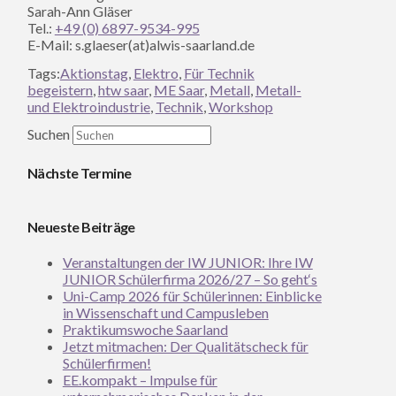
Sarah-Ann Gläser
Tel.:
+49 (0) 6897-9534-995
E-Mail: s.glaeser(at)alwis-saarland.de
Tags:
Aktionstag
,
Elektro
,
Für Technik
begeistern
,
htw saar
,
ME Saar
,
Metall
,
Metall-
und Elektroindustrie
,
Technik
,
Workshop
Suchen
Nächste Termine
Neueste Beiträge
Veranstaltungen der IW JUNIOR: Ihre IW
JUNIOR Schülerfirma 2026/27 – So geht‘s
Uni-Camp 2026 für Schülerinnen: Einblicke
in Wissenschaft und Campusleben
Praktikumswoche Saarland
Jetzt mitmachen: Der Qualitätscheck für
Schülerfirmen!
EE.kompakt – Impulse für